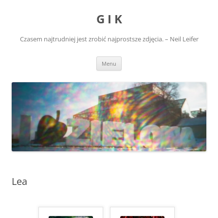
Przejdź
do
G I K
treści
Czasem najtrudniej jest zrobić najprostsze zdjęcia. – Neil Leifer
Menu
Lea