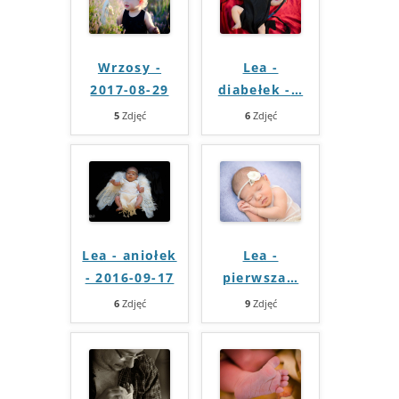
Wrzosy -
Lea -
2017-08-29
diabełek -
…
5
Zdjęć
6
Zdjęć
Lea - aniołek
Lea -
- 2016-09-17
pierwsza
…
6
Zdjęć
9
Zdjęć