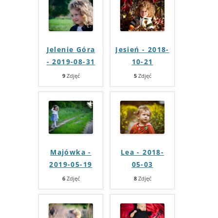
Jelenie Góra
Jesień - 2018-
- 2019-08-31
10-21
9
Zdjęć
5
Zdjęć
Majówka -
Lea - 2018-
2019-05-19
05-03
6
Zdjęć
8
Zdjęć