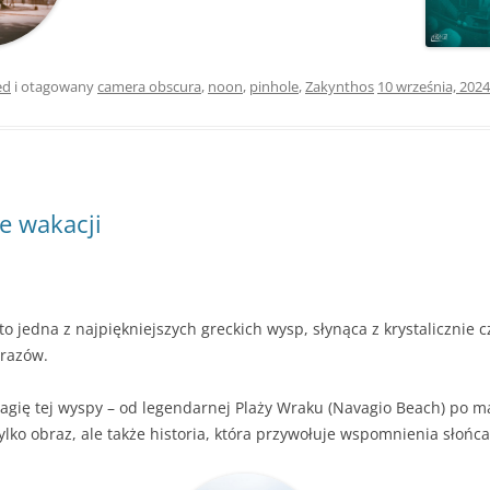
ed
i otagowany
camera obscura
,
noon
,
pinhole
,
Zakynthos
10 września, 2024
e wakacji
o jedna z najpiękniejszych greckich wysp, słynąca z krystalicznie 
brazów.
gię tej wyspy – od legendarnej Plaży Wraku (Navagio Beach) po ma
ylko obraz, ale także historia, która przywołuje wspomnienia słońca