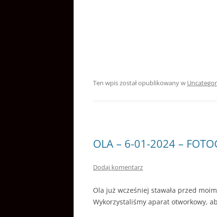
Ten wpis został opublikowany w
Uncategor
OLA – 6-01-2024 – FO
Dodaj komentarz
Ola już wcześniej stawała przed moim
Wykorzystaliśmy aparat otworkowy, ab