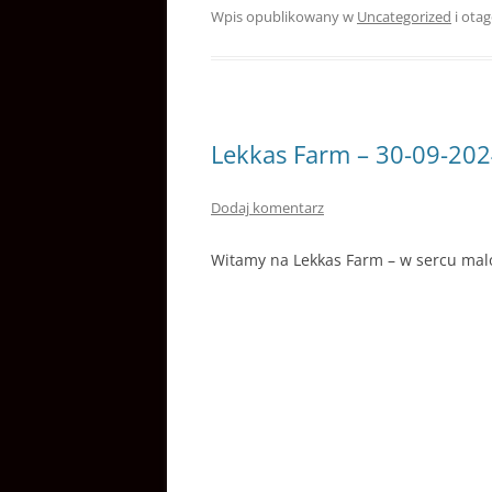
Wpis opublikowany w
Uncategorized
i ota
Lekkas Farm – 30-09-20
Dodaj komentarz
Witamy na Lekkas Farm – w sercu malow