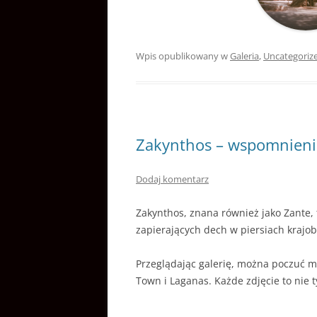
Wpis opublikowany w
Galeria
,
Uncategoriz
Zakynthos – wspomnieni
Dodaj komentarz
Zakynthos, znana również jako Zante, t
zapierających dech w piersiach krajo
Przeglądając galerię, można poczuć ma
Town i Laganas. Każde zdjęcie to nie t