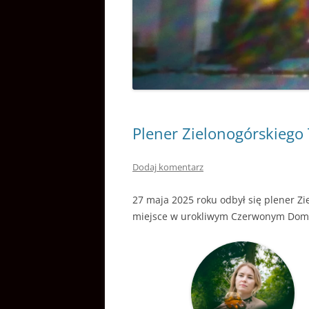
WYDARZENIA
Plener Zielonogórskiego
Dodaj komentarz
27 maja 2025 roku odbył się plener Z
miejsce w urokliwym Czerwonym Domu, 