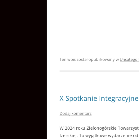
Ten wpis został opublikowany w
Uncategor
X Spotkanie Integracyjne
Dodaj komentarz
W 2024 roku Zielonogórskie Towarzyst
Izerskiej. To wyjątkowe wydarzenie od