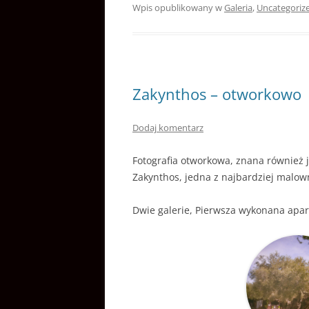
Wpis opublikowany w
Galeria
,
Uncategoriz
Zakynthos – otworkowo
Dodaj komentarz
Fotografia otworkowa, znana również j
Zakynthos, jedna z najbardziej malown
Dwie galerie, Pierwsza wykonana apara