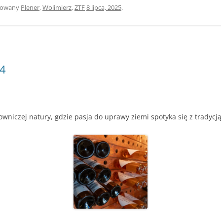
gowany
Plener
,
Wolimierz
,
ZTF
8 lipca, 2025
.
24
niczej natury, gdzie pasja do uprawy ziemi spotyka się z tradycją 