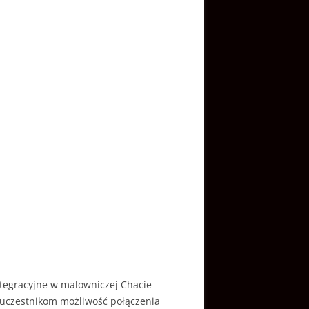
ntegracyjne w malowniczej Chacie
c uczestnikom możliwość połączenia