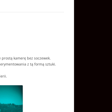
je prostą kamerę bez soczewek.
perymentowania z tą formą sztuki.
erii.