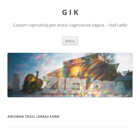
Przejdź
do
G I K
treści
Czasem najtrudniej jest zrobić najprostsze zdjęcia. – Neil Leifer
Menu
ARCHIWA TAGU:
LEKKAS FARM