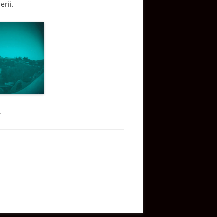
erii.
.