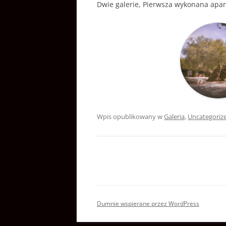
Dwie galerie, Pierwsza wykonana apara
Wpis opublikowany w
Galeria
,
Uncategoriz
Dumnie wspierane przez WordPress