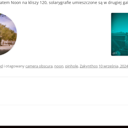
tem Noon na kliszy 120, solarygrafie umieszczone są w drugiej gal
ed
i otagowany
camera obscura
,
noon
,
pinhole
,
Zakynthos
10 września, 2024