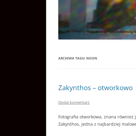
WYDARZENIA
ARCHIWA TAGU:
NOON
Zakynthos – otworkowo
Dodaj komentarz
Fotografia otworkowa, znana również j
Zakynthos, jedna z najbardziej malown