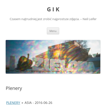
Przejdź
do
G I K
treści
Czasem najtrudniej jest zrobić najprostsze zdjęcia. – Neil Leifer
Menu
Plenery
PLENERY
»
ASIA - 2016-06-26