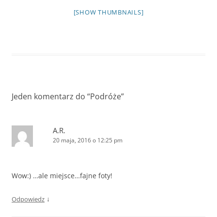
[SHOW THUMBNAILS]
Jeden komentarz do “
Podróże
”
A.R.
20 maja, 2016 o 12:25 pm
Wow:) …ale miejsce…fajne foty!
↓
Odpowiedz