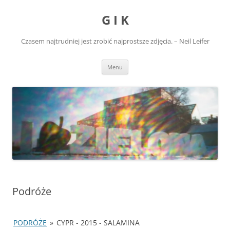
Przejdź
do
G I K
treści
Czasem najtrudniej jest zrobić najprostsze zdjęcia. – Neil Leifer
Menu
Podróże
PODRÓŻE
»
CYPR - 2015 - SALAMINA