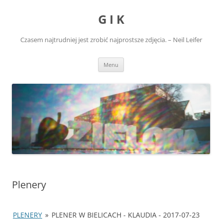
Przejdź
do
G I K
treści
Czasem najtrudniej jest zrobić najprostsze zdjęcia. – Neil Leifer
Menu
Plenery
PLENERY
»
PLENER W BIELICACH - KLAUDIA - 2017-07-23